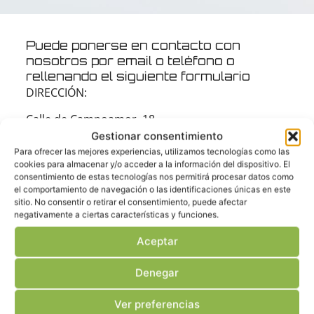
Puede ponerse en contacto con
nosotros por email o teléfono o
rellenando el siguiente formulario
DIRECCIÓN:
Calle de Campoamor, 18
28004 Madrid
Gestionar consentimiento
Para ofrecer las mejores experiencias, utilizamos tecnologías como las
T:
+34 913 106 363
cookies para almacenar y/o acceder a la información del dispositivo. El
consentimiento de estas tecnologías nos permitirá procesar datos como
@: info@lawbotics.com
el comportamiento de navegación o las identificaciones únicas en este
sitio. No consentir o retirar el consentimiento, puede afectar
negativamente a ciertas características y funciones.
Nombre
Aceptar
Denegar
Correo electrónico
Ver preferencias