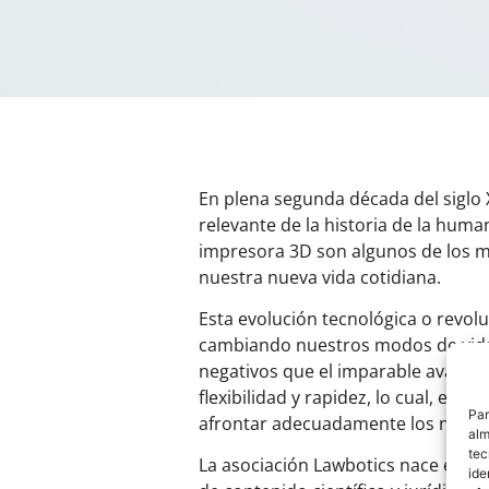
En plena segunda década del siglo 
relevante de la historia de la hum
impresora 3D son algunos de los m
nuestra nueva vida cotidiana.
Esta evolución tecnológica o revol
cambiando nuestros modos de vida 
negativos que el imparable avance 
flexibilidad y rapidez, lo cual, e
Par
afrontar adecuadamente los nuevos
alm
tec
La asociación Lawbotics nace en 20
ide