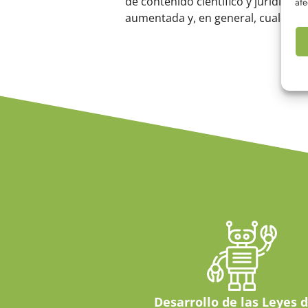
de contenido científico y jurídico en
afe
aumentada y, en general, cualquier 
Desarrollo de las Leyes d