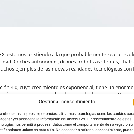
XXI estamos asistiendo a la que probablemente sea la revolu
anidad. Coches autónomos, drones, robots asistentes, chatbo
uchos ejemplos de las nuevas realidades tecnológicas con
ución 4.0, cuyo crecimiento es exponencial, tiene un enorm
e incluso nuestros modos de entender la realidad. Para po
de dicha revolución es necesario que el mercado y el siste
Gestionar consentimiento
n muchas ocasiones, es complejo, sobre todo para el último,
a ofrecer las mejores experiencias, utilizamos tecnologías como las cookies par
 retos que se plantean.
acenar y/o acceder a la información del dispositivo. El consentimiento de estas
nologías nos permitirá procesar datos como el comportamiento de navegación o 
17 precisamente con el objetivo de convertirse en un centro
ntificaciones únicas en este sitio. No consentir o retirar el consentimiento, puede