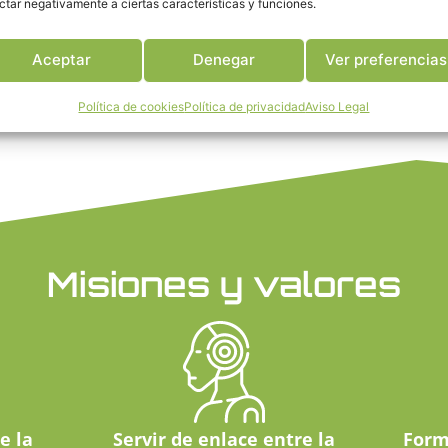
 materia de robótica, inteligencia artificial, Big Data, impres
ctar negativamente a ciertas características y funciones.
tecnología disruptiva.
Aceptar
Denegar
Ver preferencias
NUESTROS ESTATUTOS
Política de cookies
Política de privacidad
Aviso Legal
Misiones y valores
e la
Servir de enlace entre la
Form