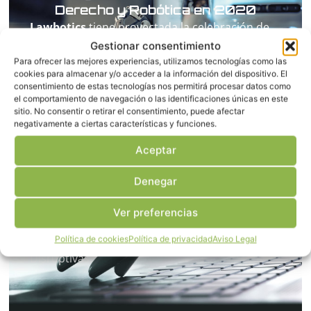
Derecho y Robótica en 2020
Lawbotics
tiene proyectada la celebración de
un congreso internacional sobre Derecho,
Gestionar consentimiento
Robótica, IA y otras tecnologías disruptivas en
Para ofrecer las mejores experiencias, utilizamos tecnologías como las
cookies para almacenar y/o acceder a la información del dispositivo. El
el 2020.
consentimiento de estas tecnologías nos permitirá procesar datos como
el comportamiento de navegación o las identificaciones únicas en este
sitio. No consentir o retirar el consentimiento, puede afectar
negativamente a ciertas características y funciones.
Aceptar
Publicaciones monográficas sobre
Derecho y Tecnologías Disruptivas
Denegar
Desde
Lawbotics
estamos preparando el
lanzamiento de un conjunto de publicaciones
Ver preferencias
monográficas sobre diferentes materias
Política de cookies
Política de privacidad
Aviso Legal
relacionadas con el Derecho y las Tecnologías
Disruptivas.